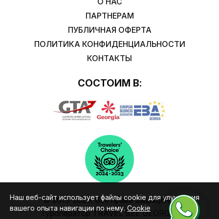
О НАС
ПАРТНЕРАМ
ПУБЛИЧНАЯ ОФЕРТА
ПОЛИТИКА КОНФИДЕНЦИАЛЬНОСТИ
КОНТАКТЫ
СОСТОИМ В:
Наш веб-сайт использует файлы cookie для улучшения
© 2019-2025. Все права защищены.
вашего опыта навигации по нему.
Cookie
Туроператор TRAVEL BEE GEORGIA